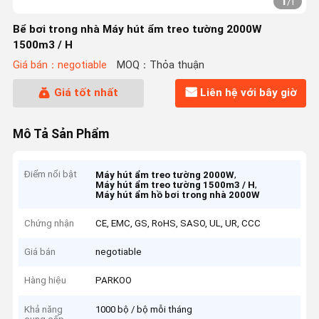
1
/
1
Bể bơi trong nhà Máy hút ẩm treo tường 2000W
1500m3 / H
Giá bán：negotiable
MOQ：Thỏa thuận
Giá tốt nhất
Liên hệ với bây giờ
Mô Tả Sản Phẩm
Điểm nổi bật
,
Máy hút ẩm treo tường 2000W
,
Máy hút ẩm treo tường 1500m3 / H
Máy hút ẩm hồ bơi trong nhà 2000W
Chứng nhận
CE, EMC, GS, RoHS, SASO, UL, UR, CCC
Giá bán
negotiable
Hàng hiệu
PARKOO
Khả năng
1000 bộ / bộ mỗi tháng