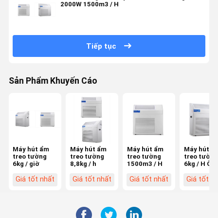
2000W 1500m3 / H
Tiếp tục
Sản Phẩm Khuyến Cáo
Máy hút ẩm
Máy hút ẩm
Máy hút ẩm
Máy hút ẩ
treo tường
treo tường
treo tường
treo tường
6kg / giờ
8,8kg / h
1500m3 / H
6kg / H Ốn
tiếp tục th
nước
Giá tốt nhất
Giá tốt nhất
Giá tốt nhất
Giá tốt n